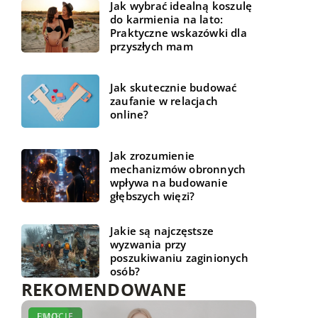
Jak wybrać idealną koszulę
do karmienia na lato:
Praktyczne wskazówki dla
przyszłych mam
Jak skutecznie budować
zaufanie w relacjach
online?
Jak zrozumienie
mechanizmów obronnych
wpływa na budowanie
głębszych więzi?
Jakie są najczęstsze
wyzwania przy
poszukiwaniu zaginionych
osób?
REKOMENDOWANE
UMYSŁ
EMOCJE
INNE