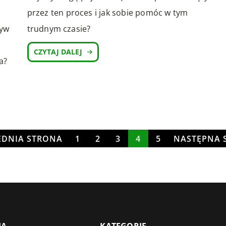
przez ten proces i jak sobie pomóc w tym
trudnym czasie?
ływ
CZYTAJ DALEJ
a?
EDNIA STRONA
1
2
3
4
5
NASTĘPNA 