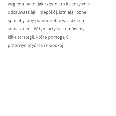
miejscu.
funkcjonowanie. Jakie są główne objawy
względu na to, jak często lub intensywnie
depresji oraz dostępne metody leczenia?
odczuwasz lęk i niepokój, istnieją różne
sposoby, aby pomóc sobie w radzeniu
sobie z nimi. W tym artykule omówimy
kilka strategii, które pomogą Ci
przezwyciężyć lęk i niepokój.