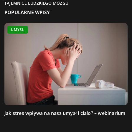
TAJEMNICE LUDZKIEGO MÓZGU
POPULARNE WPISY
RELACJE
EMOCJE
UMYSŁ
Jak radzić sobie z wyzwaniami emocjonalnymi
Relacje na odległość. Jak wspierać najbliższych w
Jak stres wpływa na nasz umysł i ciało? – webinarium
podczas dojrzewania?
pandemii?