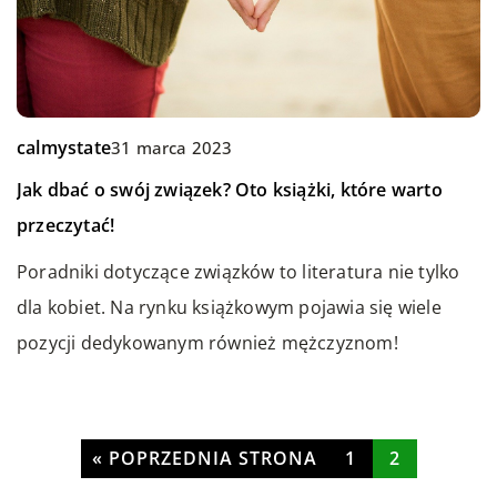
Redaktor Blue Whale Press
5 lutego 2024
Zagadkowe zakamarki naszej świadomości: jak
calmystate
31 marca 2023
Redaktor Blue Whale Press
5 grudnia 2025
funkcjonuje umysł?
Jak dbać o swój związek? Oto książki, które warto
Jak skutecznie budować zaufanie w relacjach online?
Zagłębij się w nieodgadnione zakamarki ludzkiego
przeczytać!
Dowiedz się, jak nawiązywać i utrzymywać zaufanie w
umysłu i dowiedz się więcej o jego tajemniczym
Poradniki dotyczące związków to literatura nie tylko
wirtualnych interakcjach. Kluczowe strategie i
funkcjonowaniu. Artykuł odkrywa sekrety naszej
dla kobiet. Na rynku książkowym pojawia się wiele
sugestie, by Twoje relacje online były oparte na
świadomości.
pozycji dedykowanym również mężczyznom!
autentyczności i szczerości.
« POPRZEDNIA STRONA
1
2