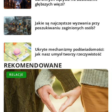
głębszych więzi?
Jakie są najczęstsze wyzwania przy
poszukiwaniu zaginionych osób?
Ukryte mechanizmy podświadomości:
jak nasz umysł tworzy rzeczywistość
REKOMENDOWANE
RELACJE
TAJEMNICE LUDZKIEGO MÓZGU
RELACJE